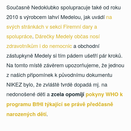
Současně Nedoklubko spolupracuje také od roku
2010 s výrobcem lahví Medelou, jak uvádí
na
svých stránkách v sekci Firemní dary a
spolupráce
.
Dárečky Medely občas nosí
zdravotníkům i do nemocnic
a obchodní
zástupkyně Medely si tím pádem ušetří pár kroků.
Na tomto místě závěrem upozorňujeme, že jednou
z našich připomínek k původnímu dokumentu
NIKEZ bylo, že zvláště tvrdě dopadá mj. na
nedonošené děti a
zcela opomíjí
pokyny WHO k
programu BfHI týkající se právě předčasně
.
narozených dětí