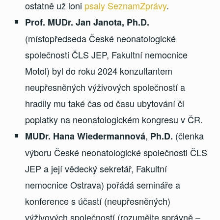
ostatně už loni
psaly SeznamZprávy
.
Prof. MUDr. Jan Janota, Ph.D.
(místopředseda České neonatologické
společnosti ČLS JEP, Fakultní nemocnice
Motol) byl do roku 2024 konzultantem
neupřesněných výživových společností a
hradily mu také čas od času ubytování či
poplatky na neonatologickém kongresu v ČR.
,
(členka
MUDr. Hana Wiedermannová
Ph.D.
výboru České neonatologické společnosti ČLS
JEP a její vědecký sekretář, Fakultní
nemocnice Ostrava) pořádá semináře a
konference s účastí (neupřesněných)
výživových společností (rozumějte správně –