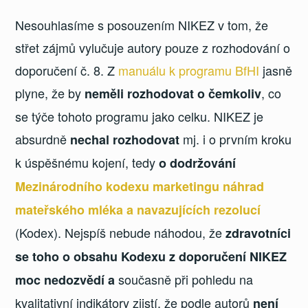
Nesouhlasíme s posouzením NIKEZ v tom, že
střet zájmů vylučuje autory pouze z rozhodování o
doporučení č. 8. Z
manuálu k programu BfHI
jasně
plyne, že by
, co
neměli rozhodovat o čemkoliv
se týče tohoto programu jako celku. NIKEZ je
absurdně
mj. i o prvním kroku
nechal rozhodovat
k úspěšnému kojení, tedy
o dodržování
Mezinárodního kodexu marketingu náhrad
mateřského mléka a navazujících rezolucí
(Kodex). Nejspíš nebude náhodou, že
zdravotníci
se toho o obsahu Kodexu z doporučení NIKEZ
současně při pohledu na
moc nedozvědí a
kvalitativní indikátory zjistí, že podle autorů
není