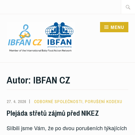
Skip
Searc
to
for:
content
MENU
Autor:
IBFAN CZ
27. 4. 2026
ODBORNÉ SPOLEČNOSTI
,
PORUŠENÍ KODEXU
Plejáda střetů zájmů před NIKEZ
Slíbili jsme Vám, že po dvou porušeních týkajících