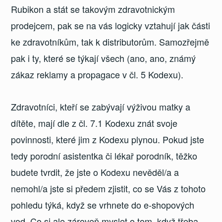
Rubikon a stát se takovým zdravotnickým
prodejcem, pak se na vás logicky vztahují jak části
ke zdravotníkům, tak k distributorům. Samozřejmě
pak i ty, které se týkají všech (ano, ano, známý
zákaz reklamy a propagace v čl. 5 Kodexu).
Zdravotníci, kteří se zabývají výživou matky a
dítěte, mají dle z čl. 7.1 Kodexu znát svoje
povinnosti, které jim z Kodexu plynou. Pokud jste
tedy porodní asistentka či lékař porodník, těžko
budete tvrdit, že jste o Kodexu nevěděl/a a
nemohl/a jste si předem zjistit, co se Vás z tohoto
pohledu týká, když se vrhnete do e-shopových
vod. Co si ale zároveň myslet o tom, když třeba